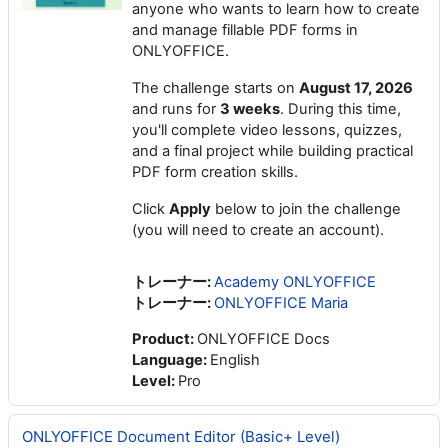
anyone who wants to learn how to create
and manage fillable PDF forms in
ONLYOFFICE.
The challenge starts on
August 17, 2026
and runs for
3 weeks
. During this time,
you'll complete video lessons, quizzes,
and a final project while building practical
PDF form creation skills.
Click
Apply
below to join the challenge
(you will need to create an account).
トレーナー:
Academy ONLYOFFICE
トレーナー:
ONLYOFFICE Maria
Product
:
ONLYOFFICE Docs
Language
:
English
Level
:
Pro
ONLYOFFICE Document Editor (Basic+ Level)