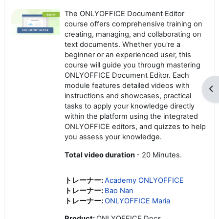
The ONLYOFFICE Document Editor
course offers comprehensive training on
creating, managing, and collaborating on
text documents. Whether you're a
beginner or an experienced user, this
course will guide you through mastering
ONLYOFFICE Document Editor. Each
module features detailed videos with
ブ
instructions and showcases, practical
tasks to apply your knowledge directly
within the platform using the integrated
ONLYOFFICE editors, and quizzes to help
you assess your knowledge.
Total video duration
- 20 Minutes.
トレーナー:
Academy ONLYOFFICE
トレーナー:
Bao Nan
トレーナー:
ONLYOFFICE Maria
Product
:
ONLYOFFICE Docs