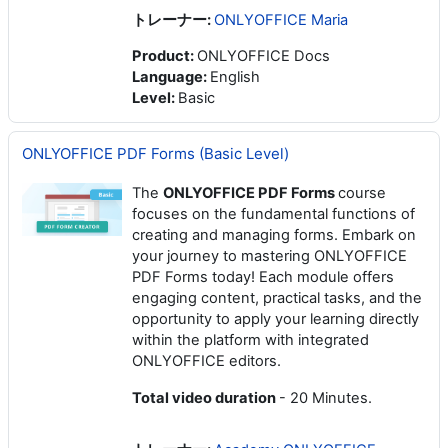
トレーナー:
ONLYOFFICE Maria
Product
:
ONLYOFFICE Docs
Language
:
English
Level
:
Basic
ONLYOFFICE PDF Forms (Basic Level)
The
ONLYOFFICE PDF Forms
course
focuses on the fundamental functions of
creating and managing forms. Embark on
your journey to mastering ONLYOFFICE
PDF Forms today! Each module offers
engaging content, practical tasks, and the
opportunity to apply your learning directly
within the platform with integrated
ONLYOFFICE editors.
Total video duration
- 20 Minutes.