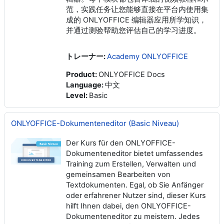
范，实践任务让您能够直接在平台内使用集
成的 ONLYOFFICE 编辑器应用所学知识，
并通过测验帮助您评估自己的学习进度。
トレーナー:
Academy ONLYOFFICE
Product
:
ONLYOFFICE Docs
Language
:
中文
Level
:
Basic
ONLYOFFICE-Dokumenteneditor (Basic Niveau)
Der Kurs für den ONLYOFFICE-
Dokumenteneditor bietet umfassendes
Training zum Erstellen, Verwalten und
gemeinsamen Bearbeiten von
Textdokumenten. Egal, ob Sie Anfänger
oder erfahrener Nutzer sind, dieser Kurs
hilft Ihnen dabei, den ONLYOFFICE-
Dokumenteneditor zu meistern. Jedes