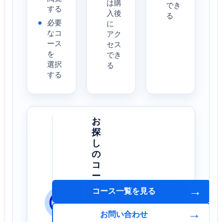
は購
でき
する
入後
る
必要
に
なコ
アク
ース
セス
を
でき
選択
る
する
お
探
し
の
コ
ー
ス
→
コース一覧を見る
が
見
→
お問い合わせ
つ