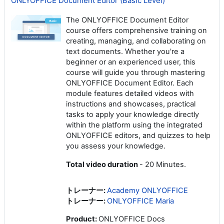
ONLYOFFICE Document Editor (Basic Level)
The ONLYOFFICE Document Editor
course offers comprehensive training on
creating, managing, and collaborating on
text documents. Whether you're a
beginner or an experienced user, this
course will guide you through mastering
ONLYOFFICE Document Editor. Each
module features detailed videos with
instructions and showcases, practical
tasks to apply your knowledge directly
within the platform using the integrated
ONLYOFFICE editors, and quizzes to help
you assess your knowledge.
Total video duration
- 20 Minutes.
トレーナー:
Academy ONLYOFFICE
トレーナー:
ONLYOFFICE Maria
Product
:
ONLYOFFICE Docs