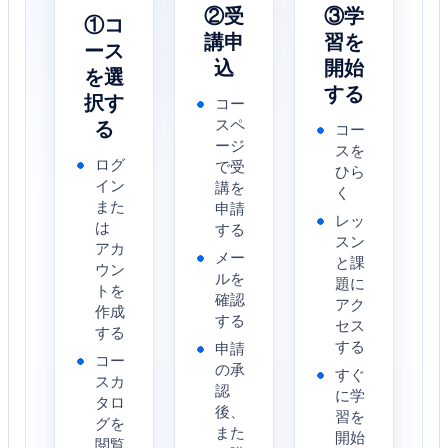
②受
③学
①コ
講申
習を
ース
込
開始
を選
する
択す
コー
る
スペ
コー
ージ
スを
ログ
で受
ひら
イン
講を
く
また
申請
レッ
は
する
スン
アカ
メー
と課
ウン
ルを
題に
トを
確認
アク
作成
する
セス
する
する
申請
コー
の承
すぐ
スカ
認
に学
タロ
後、
習を
グを
また
開始
閲覧