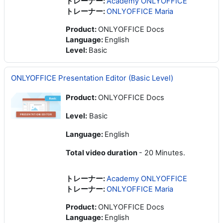
トレーナー:
Academy ONLYOFFICE
トレーナー:
ONLYOFFICE Maria
Product
:
ONLYOFFICE Docs
Language
:
English
Level
:
Basic
ONLYOFFICE Presentation Editor (Basic Level)
Product:
ONLYOFFICE Docs
Level:
Basic
Language:
English
Total video duration
- 20 Minutes.
トレーナー:
Academy ONLYOFFICE
トレーナー:
ONLYOFFICE Maria
Product
:
ONLYOFFICE Docs
Language
:
English