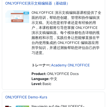
ONLYOFFICE演示文稿编辑器（基础级）
ONLYOFFICE 演示文稿编辑器课程提供了全
面的培训，帮助您创建、管理和协作编辑演
示文稿。无论您是初学者还是有经验的用
户，本课程都将引导您掌握 ONLYOFFICE
演示文稿编辑器。每个模块都包含详细的视
频教程和示范，实践任务让您能够直接在平
台内使用集成的 ONLYOFFICE 编辑器应用
所学知识，并通过测验帮助您评估自己的学
习进度。
トレーナー:
Academy ONLYOFFICE
Product
:
ONLYOFFICE Docs
Language
:
中文
Level
:
Basic
ONLYOFFICE Demo-Kurs
Neugierig auf die ONLYOFFICE-