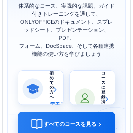
体系的なコース、実践的な課題、ガイド
付きトレーニングを通して、
ONLYOFFICEのドキュメント、スプレ
ッドシート、プレゼンテーション、
PDF、
フォーム、DocSpace、そして各種連携
機能の使い方を学びましょう
初
コ
め
ー
て
ス
›
の
に
方
登
›
へ
録
済
デモコースを始める
み
の
方
›
マイコースへ
すべてのコースを見る