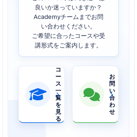
良いか迷っていますか？
Academyチームまでお問
い合わせください。
ご希望に合ったコースや受
講形式をご案内します。
コ
ー
お
ス
問
一
い
›
›
覧
合
を
わ
見
せ
る