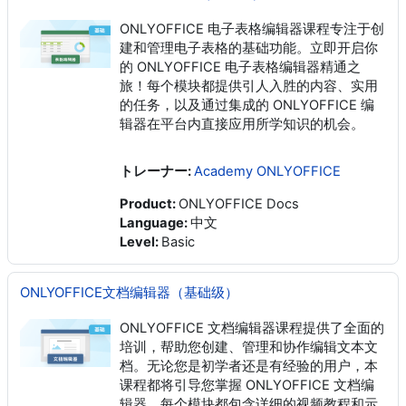
ONLYOFFICE 电子表格编辑器课程专注于创
建和管理电子表格的基础功能。立即开启你
的 ONLYOFFICE 电子表格编辑器精通之
旅！每个模块都提供引人入胜的内容、实用
的任务，以及通过集成的 ONLYOFFICE 编
辑器在平台内直接应用所学知识的机会。
トレーナー:
Academy ONLYOFFICE
Product
:
ONLYOFFICE Docs
Language
:
中文
Level
:
Basic
ONLYOFFICE文档编辑器（基础级）
ONLYOFFICE 文档编辑器课程提供了全面的
培训，帮助您创建、管理和协作编辑文本文
档。无论您是初学者还是有经验的用户，本
课程都将引导您掌握 ONLYOFFICE 文档编
辑器。每个模块都包含详细的视频教程和示