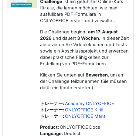
Challenge
ist ein geführter Online-Kurs
für alle, die lernen möchten, wie man
ausfüllbare PDF-Formulare in
ONLYOFFICE erstellt und verwaltet.
Die Challenge beginnt
am
17. August
2026
und dauert
3 Wochen
. In dieser Zeit
absolvieren Sie Videolektionen und Tests
sowie ein Abschlussprojekt und erwerben
dabei praktische Fähigkeiten zur
Erstellung von PDF-Formularen.
Klicken Sie unten auf
Bewerben
, um an
der Challenge teilzunehmen (Sie müssen
dafür ein Konto erstellen).
トレーナー:
Academy ONLYOFFICE
トレーナー:
ONLYOFFICE Kirill
トレーナー:
ONLYOFFICE Maria
Product
:
ONLYOFFICE Docs
Language
:
Deutsch