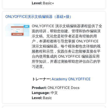
Level
:
Basic+
ONLYOFFICE演示文稿编辑器（基础+级）
ONLYOFFICE 演示文稿编辑器课程提供了全
面的培训，帮助您创建、管理和协作编辑演
示文稿。无论您是初学者还是有经验的用
户，本课程都将引导您掌握 ONLYOFFICE
演示文稿编辑器。每个模块都包含详细的视
频教程和示范，实践任务让您能够直接在平
台内使用集成的 ONLYOFFICE 编辑器应用
所学知识，并通过测验帮助您评估自己的学
习进度。
トレーナー:
Academy ONLYOFFICE
Product
:
ONLYOFFICE Docs
Language
:
中文
Level
:
Basic