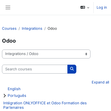
Skip to main content
Log in
Side panel
Courses
Integrations
Odoo
Odoo
Course categories
Search courses
Search courses
Expand all
English
Português
Intégration ONLYOFFICE et Odoo Formation des
Partenaires