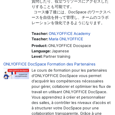
質問したり、役立つリソースにアクセスした
りすることも可能です。
コース修了後には、DocSpace のワークスペ
ースを自信を持って管理し、チームのコラボ
レーションを強化できるようになります。
Teacher:
ONLYOFFICE Academy
Teacher:
Maria ONLYOFFICE
Product
:
ONLYOFFICE Docspace
Language
:
Japanese
Level
:
Partner training
ONLYOFFICE DocSpace Formation des Partenaires
Le cours de formation pour les partenaires
d'ONLYOFFICE DocSpace vous permet
d'acquérir les compétences nécessaires
pour gérer, collaborer et optimiser les flux de
travail en utilisant ONLYOFFICE DocSpace.
Vous apprendrez à créer et personnaliser
des salles, à contrôler les niveaux d'accès et
à structurer votre DocSpace pour une
collaboration transparente. Grâce à une