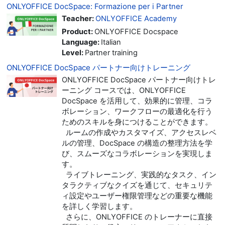
ONLYOFFICE DocSpace: Formazione per i Partner
Teacher:
ONLYOFFICE Academy
Product
:
ONLYOFFICE Docspace
Language
:
Italian
Level
:
Partner training
ONLYOFFICE DocSpace パートナー向けトレーニング
ONLYOFFICE DocSpace パートナー向けトレ
ーニング コースでは、ONLYOFFICE
DocSpace を活用して、効果的に管理、コラ
ボレーション、ワークフローの最適化を行う
ためのスキルを身につけることができます。
ルームの作成やカスタマイズ、アクセスレベ
ルの管理、DocSpace の構造の整理方法を学
び、スムーズなコラボレーションを実現しま
す。
ライブトレーニング、実践的なタスク、イン
タラクティブなクイズを通じて、セキュリテ
ィ設定やユーザー権限管理などの重要な機能
を詳しく学習します。
さらに、ONLYOFFICE のトレーナーに直接