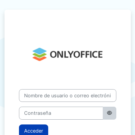
Salta al contenido principal
Entrar a ONL
Nombre de usuario o correo electrónico
Contraseña
Acceder